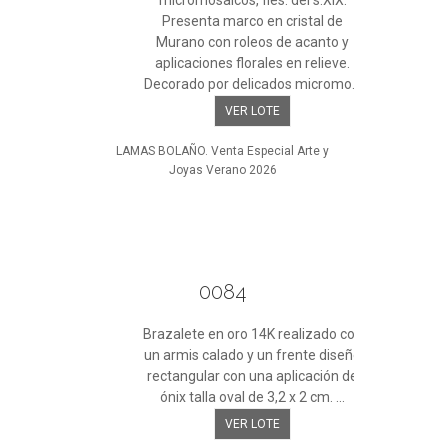
micromosaicos, fles. del s.XIX.
Presenta marco en cristal de
Murano con roleos de acanto y
aplicaciones florales en relieve.
Decorado por delicados micromo...
VER LOTE
LAMAS BOLAÑO. Venta Especial Arte y
Joyas Verano 2026
0084
Brazalete en oro 14K realizado con
un armis calado y un frente diseño
rectangular con una aplicación de
ónix talla oval de 3,2 x 2 cm. ...
VER LOTE