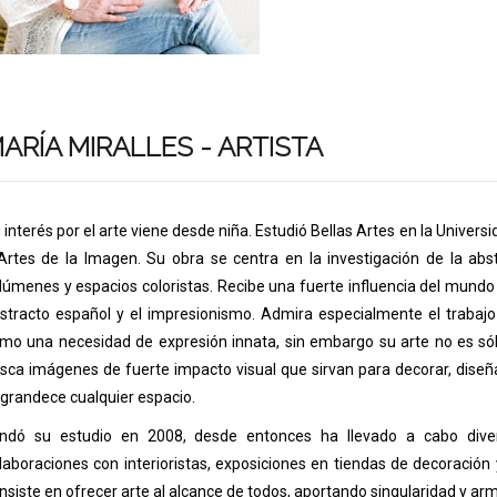
ARÍA MIRALLES - ARTISTA
 interés por el arte viene desde niña. Estudió Bellas Artes en la Unive
Artes de la Imagen. Su obra se centra en la investigación de la abst
lúmenes y espacios coloristas. Recibe una fuerte influencia del mundo 
stracto español y el impresionismo. Admira especialmente el trabajo 
mo una necesidad de expresión innata, sin embargo su arte no es sól
sca imágenes de fuerte impacto visual que sirvan para decorar, diseñ
grandece cualquier espacio.
ndó su estudio en 2008, desde entonces ha llevado a cabo diver
laboraciones con interioristas, exposiciones en tiendas de decoración 
nsiste en ofrecer arte al alcance de todos, aportando singularidad y ar