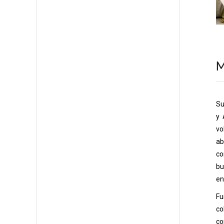
M
Su
y 
vo
ab
co
bu
en
Fu
co
co