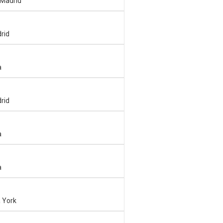
 Madrid
rid
a
rid
a
a
 York