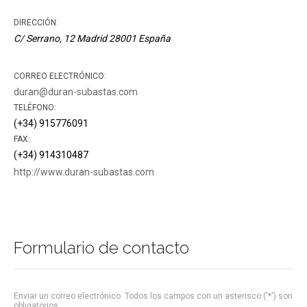
DIRECCIÓN:
C/ Serrano, 12
Madrid
28001
España
CORREO ELECTRÓNICO:
duran@duran-subastas.com
TELÉFONO:
(+34) 915776091
FAX:
(+34) 914310487
http://www.duran-subastas.com
Formulario de contacto
Enviar un correo electrónico. Todos los campos con un asterisco ('*') son
obligatorios.