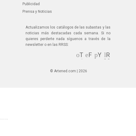
Publicidad
Prensa y Noticias
Actualizamos los catálogos de las subastas y las
noticias más destacadas cada semana. Si no
quieres perderte nada síguenos a través de la
newsletter o en las RRSS:
T
F
Y
R
wi
ac
ou
SS
tt
eb
Tu
© Artened.com | 2026
er
oo
be
k
© Artened.com 2025. All rights reserved