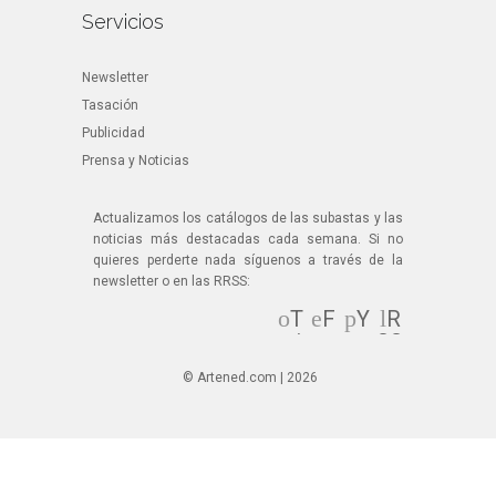
Servicios
Newsletter
Tasación
Publicidad
Prensa y Noticias
Actualizamos los catálogos de las subastas y las
noticias más destacadas cada semana. Si no
quieres perderte nada síguenos a través de la
newsletter o en las RRSS:
T
F
Y
R
wi
ac
ou
SS
tt
eb
Tu
© Artened.com | 2026
er
oo
be
k