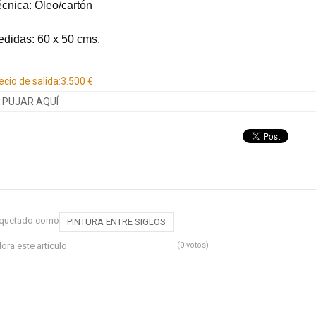
cnica: Óleo/cartón
didas: 60 x 50 cms.
ecio de salida:
3.500 €
:
PUJAR AQUÍ
iquetado como
PINTURA ENTRE SIGLOS
lora este artículo
(0 votos)