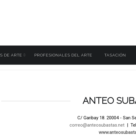
S DE ARTE
PROFESIONALES DEL ARTE
TASACIÓN
ine 26 Mayo 2026
168
/
ANTEO SUB
C/ Garibay 18. 20004 - San S
correo@anteosubastas.net
| Tel
www.anteosubasta