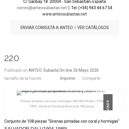
C/ Garibay 18. 20004 - San Sebastián, España
correo@anteosubastas.net
| Tel. (+34) 943 44 67 54
www.anteosubastas.net
ENVIAR CONSULTA A ANTEO
|
VER CATÁLOGOS
220
Publicado en
ANTEO. Subasta On-line 26 Mayo 2026
tamaño de la fuente
Imprimir
Compartir
"Sirenas pintadas con coral y hormigas" SALVADOR DALI (1904-
DESTACADO
1989). Vajilla de Schirding Baviera de 108 piezas.
Conjunto de 108 piezas "Sirenas pintadas con coral y hormigas"
SALVADOR DALI (1904-1989).