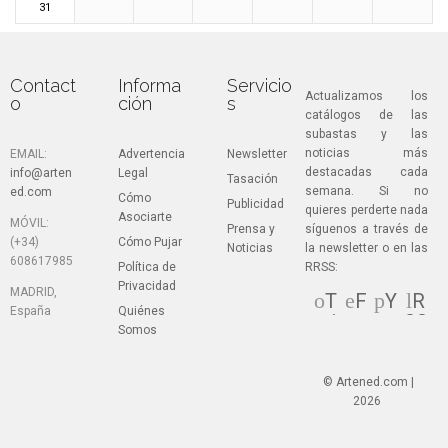
31
Contact
Informa
Servicio
Actualizamos los
o
ción
s
catálogos de las
subastas y las
noticias más
EMAIL:
Advertencia
Newsletter
destacadas cada
info@arten
Legal
Tasación
semana. Si no
ed.com
Cómo
Publicidad
quieres perderte nada
Asociarte
MÓVIL:
Prensa y
síguenos a través de
(+34)
Cómo Pujar
Noticias
la newsletter o en las
608617985
Política de
RRSS:
Privacidad
MADRID,
T
F
Y
R
España
Quiénes
wi
ac
ou
SS
Somos
tt
eb
Tu
er
oo
be
k
© Artened.com |
2026