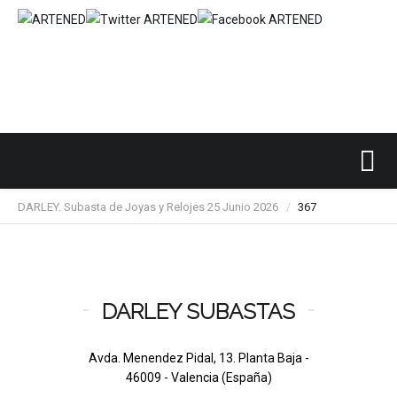
Inicio
SUBASTAS DE ARTE
DARLEY
/
/
/
DARLEY. Subasta de Joyas y Relojes 25 Junio 2026
367
/
DARLEY SUBASTAS
Avda. Menendez Pidal, 13. Planta Baja -
46009 - Valencia (España)