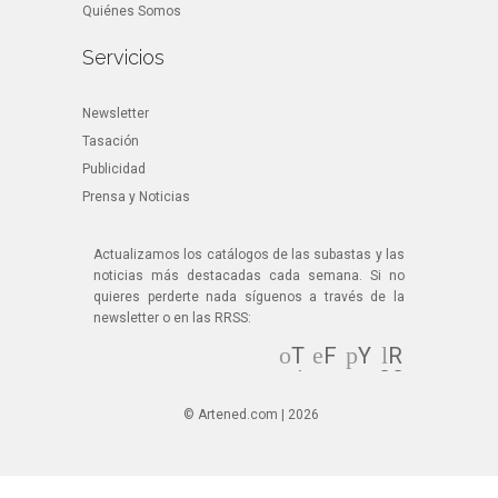
Quiénes Somos
Servicios
Newsletter
Tasación
Publicidad
Prensa y Noticias
Actualizamos los catálogos de las subastas y las
noticias más destacadas cada semana. Si no
quieres perderte nada síguenos a través de la
newsletter o en las RRSS:
T
F
Y
R
wi
ac
ou
SS
tt
eb
Tu
© Artened.com | 2026
er
oo
be
k