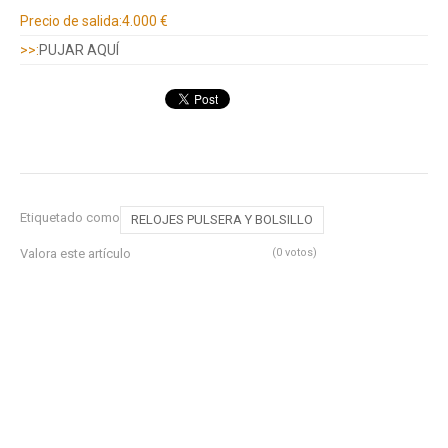
Información adicional
Precio de salida:
4.000 €
>>:
PUJAR AQUÍ
Etiquetado como
RELOJES PULSERA Y BOLSILLO
Valora este artículo
(0 votos)