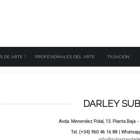
S DE ARTE
PROFESIONALES DEL ARTE
TASACIÓN
 Joyas y Relojes 25 Junio 2026
386
/
DARLEY SU
Avda. Menendez Pidal, 13. Planta Baja -
Tel. (+34) 960 46 16 88 | Whatsap
info@subastasdarl