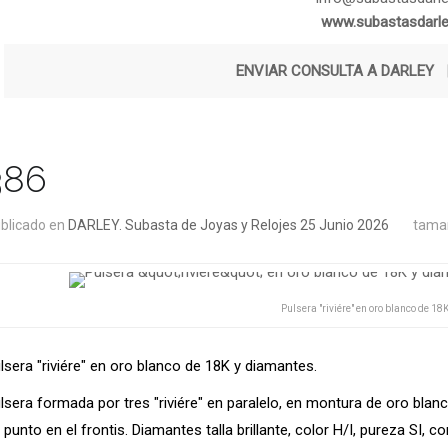
www.subastasdarl
ENVIAR CONSULTA A DARLEY
386
blicado en
DARLEY. Subasta de Joyas y Relojes 25 Junio 2026
tamañ
Pulsera "riviére" en oro blanco de 18
lsera "riviére" en oro blanco de 18K y diamantes.
lsera formada por tres "riviére" en paralelo, en montura de oro bl
 punto en el frontis. Diamantes talla brillante, color H/I, pureza SI, c