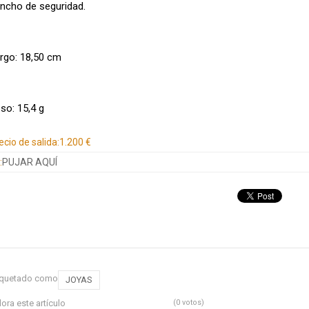
ncho de seguridad.
rgo: 18,50 cm
so: 15,4 g
ecio de salida:
1.200 €
:
PUJAR AQUÍ
iquetado como
JOYAS
lora este artículo
(0 votos)