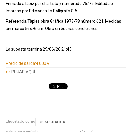
Firmado a lápiz por el artista y numerado 75/75. Editada e
Impresa por Ediciones La Polígrafa S.A.
Referencia Tàpies obra Gráfica 1973-78 número 621. Medidas
sin marco 56x76 cm. Obra en buenas condiciones.
La subasta termina 29/06/26 21:45
Información adicional
Precio de salida:
4.000 €
>>:
PUJAR AQUÍ
Etiquetado como
OBRA GRAFICA
Valora este artículo
(0 votos)