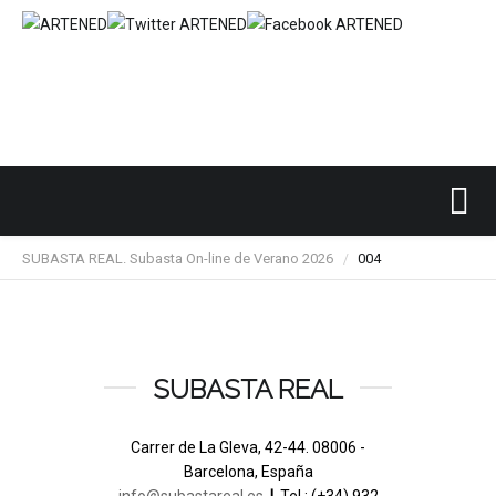
Inicio
SUBASTAS DE ARTE
SUBASTA REAL
/
/
/
SUBASTA REAL. Subasta On-line de Verano 2026
004
/
SUBASTA REAL
Carrer de La Gleva, 42-44. 08006 -
Barcelona, España