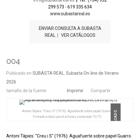
info@subastareal.es
|
Tel.: (+34) 932
299 573 - 619 335 634
www.subastareal.es
ENVIAR CONSULTA A SUBASTA
REAL
|
VER CATÁLOGOS
004
Publicado en
SUBASTA REAL. Subasta On-line de Verano
2026
tamaño de la fuente
Imprimir
Compartir
Antoni Tàpies: "Creu i S" (1976). Aguafuerte sobre papel Guarro.
DESTACADO
Firmado a lápiz por el artista y numerado 75/75.
Antoni Tàpies: "Creu i S" (1976). Aguafuerte sobre papel Guarro.