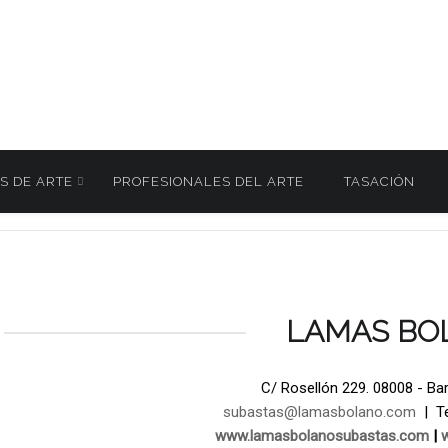
S DE ARTE
PROFESIONALES DEL ARTE
TASACIÓN
ÑO. Subasta de Pintura 9 Junio 2026
1036
/
LAMAS BO
C/ Rosellón 229. 08008 - Ba
subastas@lamasbolano.com
| Te
www.lamasbolanosubastas.com
|