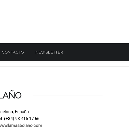
CONTACTO
NEWSLETTER
LAÑO
rcelona, España
l. (+34) 93 415 17 66
www.lamasbolano.com