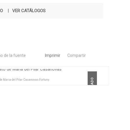
ÑO
|
VER CATÁLOGOS
o de la fuente
Imprimir
Compartir
DESTACADO
de Maria del Pilar Casanovas Fortuny.