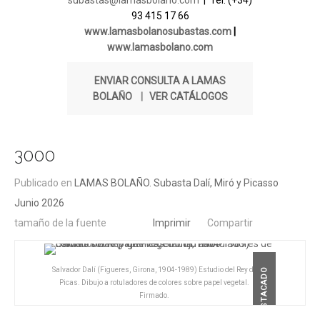
subastas@lamasbolano.com
| Tel. (+34)
93 415 17 66
www.lamasbolanosubastas.com
|
www.lamasbolano.com
ENVIAR CONSULTA A LAMAS
BOLAÑO
|
VER CATÁLOGOS
3000
Publicado en
LAMAS BOLAÑO. Subasta Dalí, Miró y Picasso
Junio 2026
tamaño de la fuente
Imprimir
Compartir
Salvador Dalí (Figueres, Girona, 1904-1989) Estudio del Rey de
DESTACADO
Picas. Dibujo a rotuladores de colores sobre papel vegetal.
Firmado.