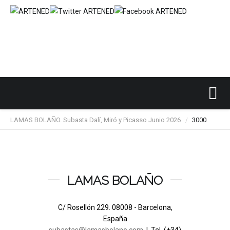
Inicio
SUBASTAS DE ARTE
LAMAS BOLAÑO
/
/
/
LAMAS BOLAÑO. Subasta Dalí, Miró y Picasso Junio 2026
3000
/
LAMAS BOLAÑO
C/ Rosellón 229. 08008 - Barcelona,
España