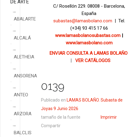
DE ARTE
C/ Rosellón 229. 08008 - Barcelona,
España
ABALARTE
subastas@lamasbolano.com
| Tel.
(+34) 93 415 17 66
www.lamasbolanosubastas.com
|
ALCALÁ
www.lamasbolano.com
ENVIAR CONSULTA A LAMAS BOLAÑO
ALETHEIA
|
VER CATÁLOGOS
ANSORENA
0139
ANTEO
Publicado en
LAMAS BOLAÑO. Subasta de
Joyas 9 Junio 2026
ARZORA
tamaño de la fuente
Imprimir
Compartir
BALCLIS