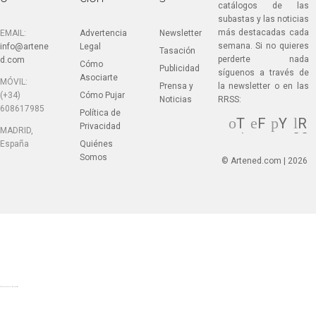
catálogos de las
subastas y las noticias
más destacadas cada
EMAIL:
Advertencia
Newsletter
semana. Si no quieres
info@artene
Legal
Tasación
perderte nada
d.com
Cómo
Publicidad
síguenos a través de
Asociarte
MÓVIL:
Prensa y
la newsletter o en las
(+34)
Cómo Pujar
Noticias
RRSS:
608617985
Política de
T
F
Y
R
Privacidad
MADRID,
wi
ac
ou
SS
España
Quiénes
tt
eb
Tu
Somos
© Artened.com | 2026
er
oo
be
k
© Artened.com 2025. All rights reserved