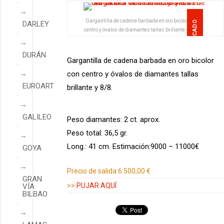
Gargantilla de cadena barbada en oro bicolor con
DESTACADO
DARLEY
centro y óvalos de diamantes tallas brillante y 8/8.
DURÁN
Gargantilla de cadena barbada en oro bicolor
con centro y óvalos de diamantes tallas
EUROART
brillante y 8/8.
GALILEO
Peso diamantes: 2 ct. aprox.
Peso total: 36,5 gr.
Long.: 41 cm. Estimación:9000 – 11000€
GOYA
Información adicional
Precio de salida:
6.500,00 €
GRAN
>>:
PUJAR AQUÍ
VÍA
BILBAO