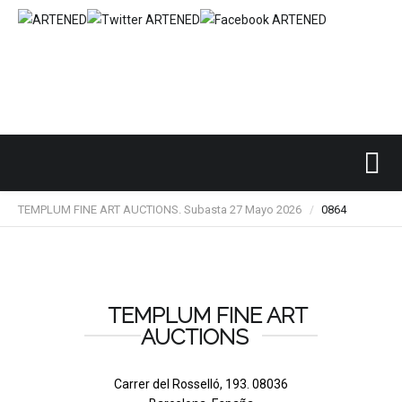
Inicio
SUBASTAS DE ARTE
TEMPLUM FINE ART
/
/
/
TEMPLUM FINE ART AUCTIONS. Subasta 27 Mayo 2026
0864
/
TEMPLUM FINE ART
AUCTIONS
Carrer del Rosselló, 193. 08036