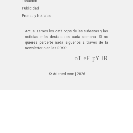
Tasación
Publicidad
Prensa y Noticias
Actualizamos los catálogos de las subastas y las
noticias más destacadas cada semana. Si no
quieres perderte nada síguenos a través de la
newsletter o en las RRSS:
T
F
Y
R
wi
ac
ou
SS
tt
eb
Tu
© Artened.com | 2026
er
oo
be
k
© Artened.com 2025. All rights reserved