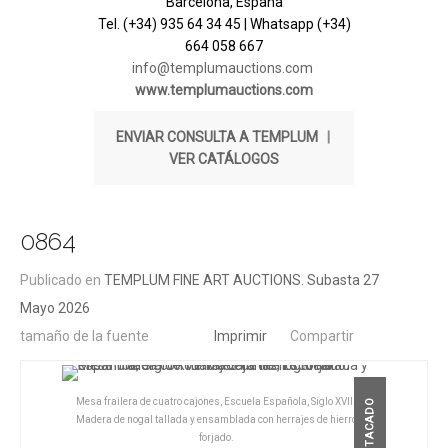
Barcelona, España
Tel. (+34) 935 64 34 45 | Whatsapp (+34)
664 058 667
info@templumauctions.com
www.templumauctions.com
ENVIAR CONSULTA A TEMPLUM
|
VER CATÁLOGOS
0864
Publicado en
TEMPLUM FINE ART AUCTIONS. Subasta 27
Mayo 2026
tamaño de la fuente
Imprimir
Compartir
Mesa frailera de cuatro cajones, Escuela Española, Siglo XVII.
DESTACADO
Madera de nogal tallada y ensamblada con herrajes de hierro
forjado.