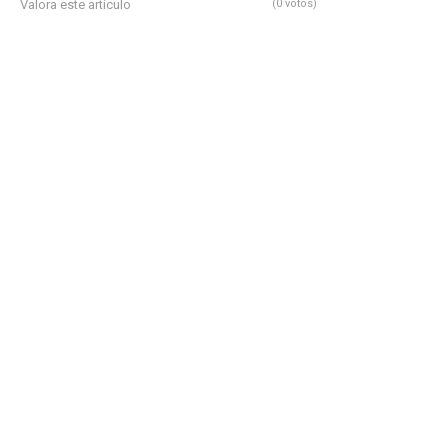
Valora este artículo
(0 votos)