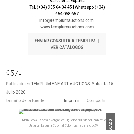
Barcelona, España
Tel. (+34) 935 64 34 45 | Whatsapp (+34)
664 058 667
info@templumauctions.com
www.templumauctions.com
ENVIAR CONSULTA A TEMPLUM
|
VER CATÁLOGOS
0571
Publicado en
TEMPLUM FINE ART AUCTIONS. Subasta 15
Julio 2026
tamaño de la fuente
Imprimir
Compartir
Atribuido a Baltasar Vargas de Figueroa "Cristo con hábitos de
DESTACADO
Jesuita" Escuela Colonial Colombiana del siglo XVII.