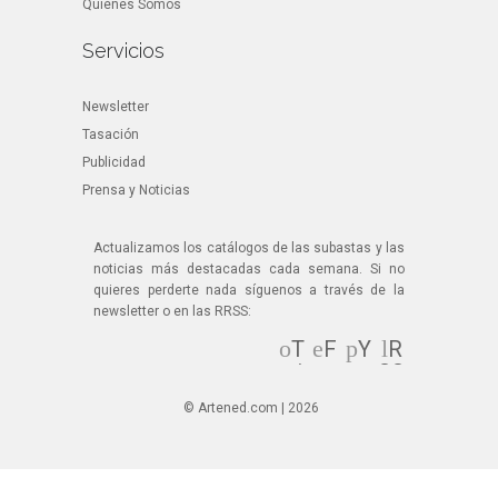
Quiénes Somos
Servicios
Newsletter
Tasación
Publicidad
Prensa y Noticias
Actualizamos los catálogos de las subastas y las
noticias más destacadas cada semana. Si no
quieres perderte nada síguenos a través de la
newsletter o en las RRSS:
T
F
Y
R
wi
ac
ou
SS
tt
eb
Tu
© Artened.com | 2026
er
oo
be
k