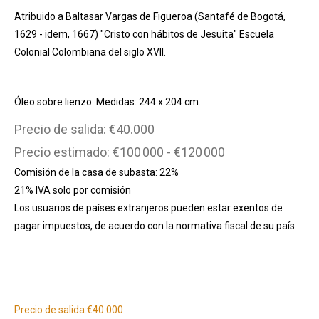
Atribuido a Baltasar Vargas de Figueroa (Santafé de Bogotá,
1629 - idem, 1667) "Cristo con hábitos de Jesuita" Escuela
Colonial Colombiana del siglo XVII.
Óleo sobre lienzo. Medidas: 244 x 204 cm.
Precio de salida: €40.000
Precio estimado: €100 000 - €120 000
Comisión de la casa de subasta: 22%
21% IVA solo por comisión
Los usuarios de países extranjeros pueden estar exentos de
pagar impuestos, de acuerdo con la normativa fiscal de su país
Información adicional
Precio de salida:
€40.000