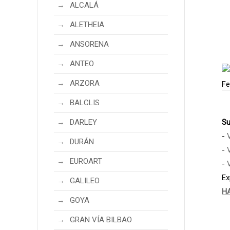
ALCALÁ
ALETHEIA
ANSORENA
ANTEO
ARZORA
BALCLIS
DARLEY
Su
-
DURÁN
-
EUROART
-
Ex
GALILEO
H
GOYA
GRAN VÍA BILBAO