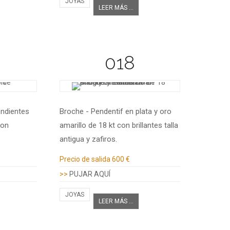
JOYAS
LEER MÁS ...
018
endientes
Broche - Pendentif en plata y oro
con
amarillo de 18 kt con brillantes talla
antigua y zafiros.
Información adicional
Precio de salida
600 €
>>
PUJAR AQUÍ
JOYAS
LEER MÁS ...