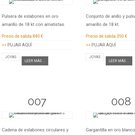
Pulsera de eslabones en oro
Conjunto de anillo y puls
amarillo de 18 kt con amatistas.
amarillo de 18 kt.
Información adicional
Información adicional
Precio de salida
840 €
Precio de salida
350 €
>>
PUJAR AQUÍ
>>
PUJAR AQUÍ
JOYAS
JOYAS
LEER MÁS ...
LEER MÁS ...
007
008
Cadena de eslabones circulares y
Gargantilla en oro blanco