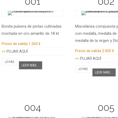
001
002
Bonita pulsera de perlas cultivadas
Miscelánea compuesta 
montada en oro amarillo de 18 kt
con medalla, medalla de l
medalla de la virgen y Di
Información adicional
Precio de salida
1.260 €
Información adicional
Precio de salida
2.400 €
>>
PUJAR AQUÍ
>>
PUJAR AQUÍ
JOYAS
LEER MÁS ...
JOYAS
LEER MÁS ...
004
005