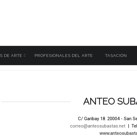
S DE ARTE
PROFESIONALES DEL ARTE
TASACIÓN
AS 19 Febrero 2026
ANTEO SUB
C/ Garibay 18. 20004 - San S
correo@anteosubastas.net
| Tel
www.anteosubasta