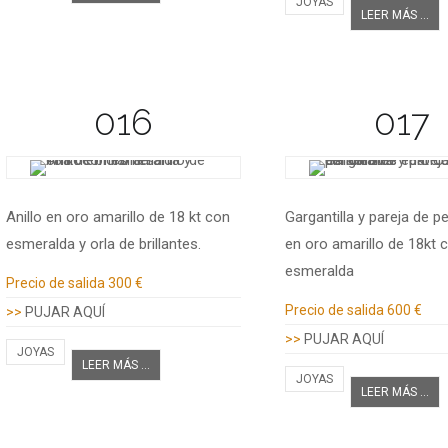
JOYAS
LEER MÁS ...
016
017
Anillo en oro amarillo de 18 kt con
Gargantilla y pareja de p
esmeralda y orla de brillantes.
en oro amarillo de 18kt 
esmeralda
Información adicional
Precio de salida
300 €
Información adicional
Precio de salida
600 €
>>
PUJAR AQUÍ
>>
PUJAR AQUÍ
JOYAS
LEER MÁS ...
JOYAS
LEER MÁS ...