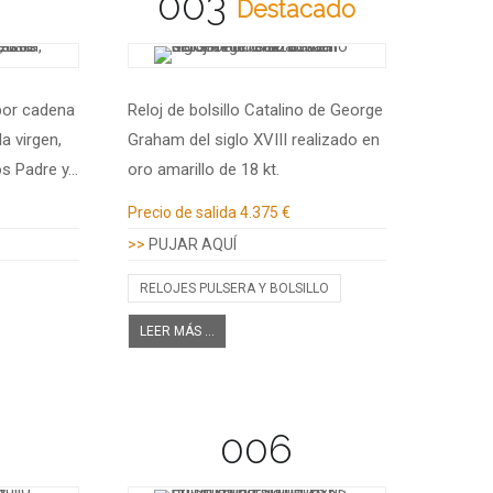
003
Destacado
por cadena
Reloj de bolsillo Catalino de George
a virgen,
Graham del siglo XVIII realizado en
os Padre y…
oro amarillo de 18 kt.
Información adicional
Precio de salida
4.375 €
>>
PUJAR AQUÍ
RELOJES PULSERA Y BOLSILLO
LEER MÁS ...
006