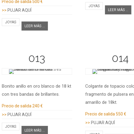
Precio de salida
500 €
JOYAS
>>
PUJAR AQUÍ
LEER MÁS ...
JOYAS
LEER MÁS ...
013
014
Bonito anillo en oro blanco de 18 kt
Colgante de topacio colo
con tres bandas de brillantes.
fragmento de pulsera en
amarillo de 18kt.
Información adicional
Precio de salida
240 €
Información adicional
Precio de salida
550 €
>>
PUJAR AQUÍ
>>
PUJAR AQUÍ
JOYAS
LEER MÁS ...