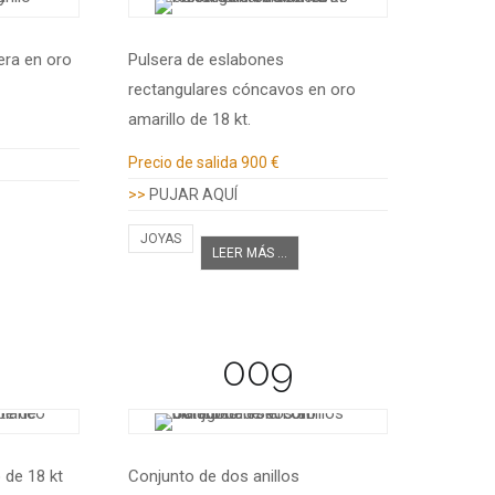
era en oro
Pulsera de eslabones
rectangulares cóncavos en oro
amarillo de 18 kt.
Información adicional
Precio de salida
900 €
>>
PUJAR AQUÍ
JOYAS
LEER MÁS ...
009
 de 18 kt
Conjunto de dos anillos