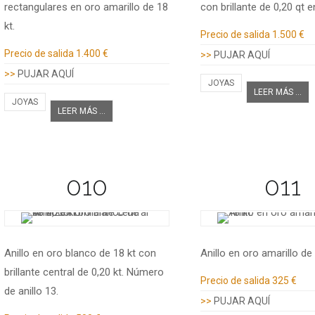
rectangulares en oro amarillo de 18
con brillante de 0,20 qt 
kt.
Información adicional
Precio de salida
1.500 €
Información adicional
Precio de salida
1.400 €
>>
PUJAR AQUÍ
>>
PUJAR AQUÍ
JOYAS
LEER MÁS ...
JOYAS
LEER MÁS ...
010
011
Anillo en oro blanco de 18 kt con
Anillo en oro amarillo de 
brillante central de 0,20 kt. Número
Información adicional
Precio de salida
325 €
de anillo 13.
>>
PUJAR AQUÍ
Información adicional