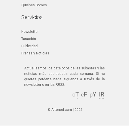
Quiénes Somos
Servicios
Newsletter
Tasación
Publicidad
Prensa y Noticias
Actualizamos los catálogos de las subastas y las
noticias más destacadas cada semana. Si no
quieres perderte nada síguenos a través de la
newsletter o en las RRSS:
T
F
Y
R
wi
ac
ou
SS
tt
eb
Tu
© Artened.com | 2026
er
oo
be
k