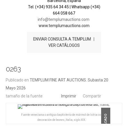
Barcelona, España
Tel. (+34) 935 64 34 45 | Whatsapp (+34)
664 058 667
info@templumauctions.com
www.templumauctions.com
ENVIAR CONSULTA A TEMPLUM
|
VER CATÁLOGOS
0263
Publicado en
TEMPLUM FINE ART AUCTIONS. Subasta 20
Mayo 2026
tamaño de la fuente
Imprimir
Compartir
Fuente veneciana o antiguo baptisterio de mármol de Istria con
DESTACADO
decoración de leones, Italia, siglo XIX.