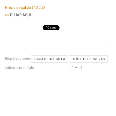
Información adicional
Precio de salida:
€13.000
>>:
PUJAR AQUÍ
Etiquetado como
ESCULTURA Y TALLA
ARTES DECORATIVAS
Valora este artículo
(0 votos)