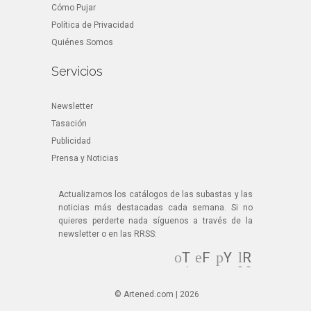
Cómo Pujar
Política de Privacidad
Quiénes Somos
Servicios
Newsletter
Tasación
Publicidad
Prensa y Noticias
Actualizamos los catálogos de las subastas y las
noticias más destacadas cada semana. Si no
quieres perderte nada síguenos a través de la
newsletter o en las RRSS:
T
F
Y
R
wi
ac
ou
SS
tt
eb
Tu
© Artened.com | 2026
er
oo
be