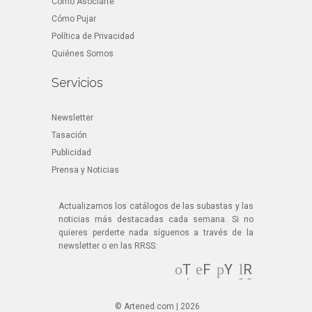
Cómo Asociarte
Cómo Pujar
Política de Privacidad
Quiénes Somos
Servicios
Newsletter
Tasación
Publicidad
Prensa y Noticias
Actualizamos los catálogos de las subastas y las
noticias más destacadas cada semana. Si no
quieres perderte nada síguenos a través de la
newsletter o en las RRSS:
T
F
Y
R
wi
ac
ou
SS
tt
eb
Tu
© Artened.com | 2026
er
oo
be