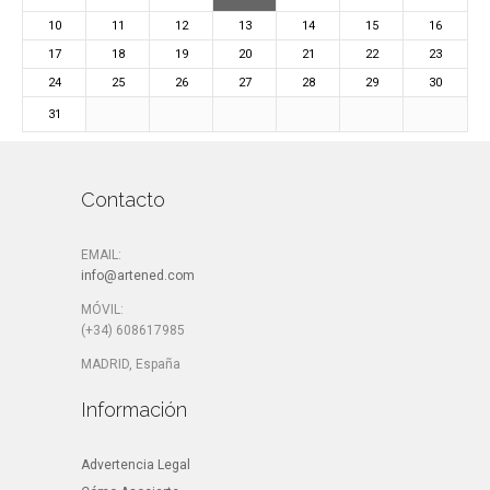
10
11
12
13
14
15
16
17
18
19
20
21
22
23
24
25
26
27
28
29
30
31
Contacto
EMAIL:
info@artened.com
MÓVIL:
(+34) 608617985
MADRID, España
Información
Advertencia Legal