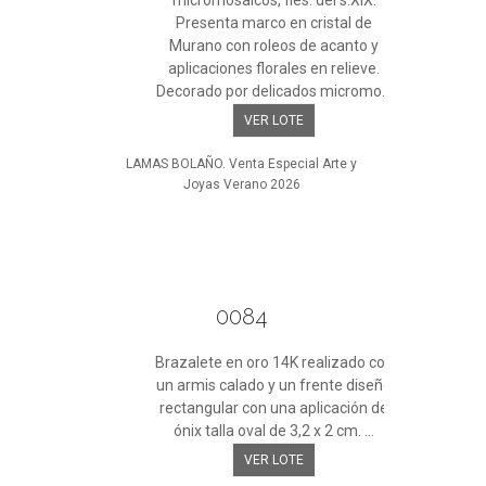
micromosaicos, fles. del s.XIX.
Presenta marco en cristal de
Murano con roleos de acanto y
aplicaciones florales en relieve.
Decorado por delicados micromo...
VER LOTE
LAMAS BOLAÑO. Venta Especial Arte y
Joyas Verano 2026
0084
Brazalete en oro 14K realizado con
un armis calado y un frente diseño
rectangular con una aplicación de
ónix talla oval de 3,2 x 2 cm. ...
VER LOTE