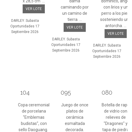
x 28,5 cm ...
dama
dominico, ángel
caminando por
con lirios y un
VER LOTE
un camino de
perro a los pies,
tierra. ...
sosteniendo una
DARLEY. Subasta
antorcha. ...
Oportunidades 17
VER LOTE
Septiembre 2026
VER LOTE
DARLEY. Subasta
Oportunidades 17
DARLEY. Subasta
Septiembre 2026
Oportunidades 17
Septiembre 2026
104
095
080
Copa ceremonial
Juego de once
Botella de rapé
de porcelana
platos de
de vidrio con
"Emblemas
cerámica
relieves de
budistas", con
esmaltada
"Dragones" y
sello Daoguang.
decorada.
tapa de piedra