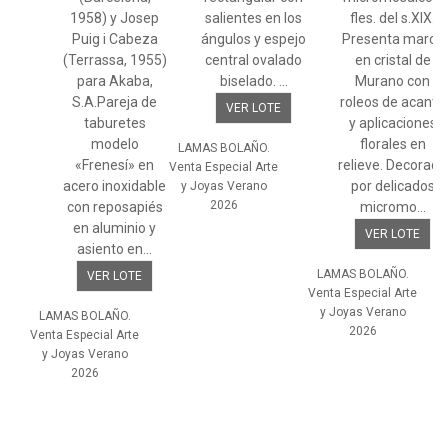
1958) y Josep
salientes en los
fles. del s.XIX.
Puig i Cabeza
ángulos y espejo
Presenta marco
(Terrassa, 1955)
central ovalado
en cristal de
para Akaba,
biselado. ...
Murano con
S.A.Pareja de
roleos de acanto
VER LOTE
taburetes
y aplicaciones
modelo
florales en
LAMAS BOLAÑO.
«Frenesí» en
relieve. Decorado
Venta Especial Arte
acero inoxidable
por delicados
y Joyas Verano
2026
con reposapiés
micromo...
en aluminio y
VER LOTE
asiento en...
LAMAS BOLAÑO.
VER LOTE
Venta Especial Arte
y Joyas Verano
LAMAS BOLAÑO.
2026
Venta Especial Arte
y Joyas Verano
2026