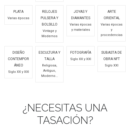
PLATA
RELOJES
JOYAS Y
ARTE
PULSERA Y
DIAMANTES
ORIENTAL
Varias épocas
BOLSILLO
Varias épocas
Varias épocas
y materiales
y
Vintage y
procedencias
Modernos
DISEÑO
ESCULTURA Y
FOTOGRAFÍA
SUBASTA DE
CONTEMPOR
TALLA
OBRA NFT
Siglo XX y XXI
ÁNEO
Religiosa,
Siglo XXI
Antiguo,
Siglo XX y XXI
Moderno...
¿NECESITAS UNA
TASACIÓN?