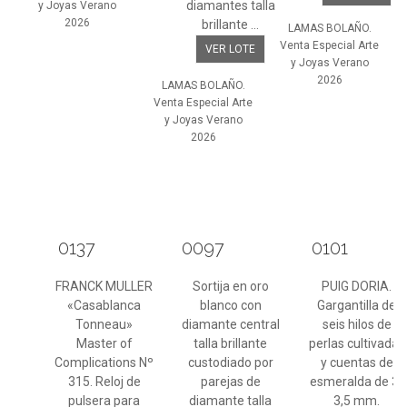
diamantes talla
y Joyas Verano
2026
brillante ...
LAMAS BOLAÑO.
Venta Especial Arte
VER LOTE
y Joyas Verano
2026
LAMAS BOLAÑO.
Venta Especial Arte
y Joyas Verano
2026
0137
0097
0101
FRANCK MULLER
Sortija en oro
PUIG DORIA.
«Casablanca
blanco con
Gargantilla de
Tonneau»
diamante central
seis hilos de
Master of
talla brillante
perlas cultivadas
Complications Nº
custodiado por
y cuentas de
315. Reloj de
parejas de
esmeralda de 3-
pulsera para
diamante talla
3,5 mm.