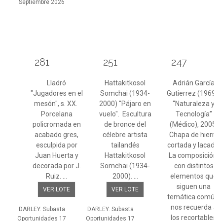
Septiembre 2026
281
251
247
Lladró
Hattakitkosol
Adrián García
"Jugadores en el
Somchai (1934-
Gutierrez (1969-)
mesón", s. XX.
2000) "Pájaro en
“Naturaleza y
Porcelana
vuelo". Escultura
Tecnología”
policromada en
de bronce del
(Médico), 2005.
acabado gres,
célebre artista
Chapa de hierro
esculpida por
tailandés
cortada y lacada.
Juan Huerta y
Hattakitkosol
La composición,
decorada por J.
Somchai (1934-
con distintos
Ruiz. ...
2000). ...
elementos que
siguen una
VER LOTE
VER LOTE
temática común,
nos recuerda a
DARLEY. Subasta
DARLEY. Subasta
los recortables
Oportunidades 17
Oportunidades 17