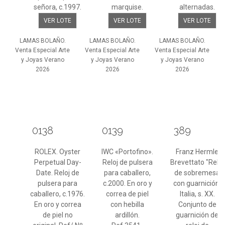
señora, c.1997.
marquise.
alternadas.
VER LOTE
VER LOTE
VER LOTE
LAMAS BOLAÑO.
LAMAS BOLAÑO.
LAMAS BOLAÑO.
Venta Especial Arte
Venta Especial Arte
Venta Especial Arte
y Joyas Verano
y Joyas Verano
y Joyas Verano
2026
2026
2026
0138
0139
389
ROLEX. Oyster
IWC «Portofino».
Franz Hermle
Perpetual Day-
Reloj de pulsera
Brevettato "Reloj
Date. Reloj de
para caballero,
de sobremesa
pulsera para
c.2000. En oro y
con guarnición"
caballero, c.1976.
correa de piel
Italia, s. XX.
En oro y correa
con hebilla
Conjunto de
de piel no
ardillón.
guarnición de