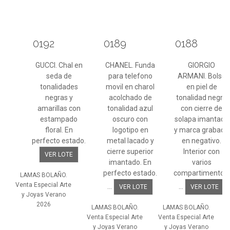
0192
0189
0188
GUCCI. Chal en
CHANEL. Funda
GIORGIO
seda de
para telefono
ARMANI. Bolso
tonalidades
movil en charol
en piel de
negras y
acolchado de
tonalidad negra
amarillas con
tonalidad azul
con cierre de
estampado
oscuro con
solapa imantada
floral. En
logotipo en
y marca grabada
perfecto estado.
metal lacado y
en negativo.
cierre superior
Interior con
VER LOTE
imantado. En
varios
perfecto estado.
compartimentos.
LAMAS BOLAÑO.
Venta Especial Arte
...
...
VER LOTE
VER LOTE
y Joyas Verano
2026
LAMAS BOLAÑO.
LAMAS BOLAÑO.
Venta Especial Arte
Venta Especial Arte
y Joyas Verano
y Joyas Verano