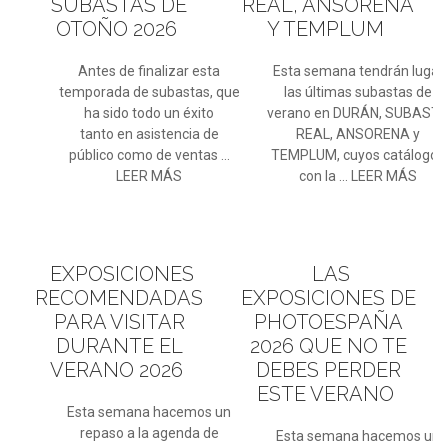
SUBASTAS DE
REAL, ANSORENA
OTOÑO 2026
Y TEMPLUM
Antes de finalizar esta
Esta semana tendrán lugar
temporada de subastas, que
las últimas subastas de
ha sido todo un éxito
verano en DURÁN, SUBAST
tanto en asistencia de
REAL, ANSORENA y
público como de ventas ...
TEMPLUM, cuyos catálogos
LEER MÁS
con la ... LEER MÁS
EXPOSICIONES
LAS
RECOMENDADAS
EXPOSICIONES DE
PARA VISITAR
PHOTOESPAÑA
DURANTE EL
2026 QUE NO TE
VERANO 2026
DEBES PERDER
ESTE VERANO
Esta semana hacemos un
repaso a la agenda de
Esta semana hacemos un