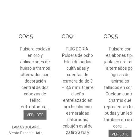
0085
0091
0095
Pulsera esclava
PUIG DORIA.
Pulsera con
en oro y
Pulsera de ocho
eslabones tipo
aplicaciones de
hilos de perlas
jaula en oro rosa
hueso a tramos
cultivadas y
alternados por
alternados con
cuentas de
figuras de
decoración
esmeralda de 3
animales
central de dos
– 3,5 mm. Cierre
tallados en coral.
cabezas de
diseño
Cuelgan cuatro
felino
entrelazado en
charms que
enfrentadas. ...
oro bicolor con
representan tres
esmeraldas
budas y un león,
VER LOTE
calibradas,
también en oro y
cabujón oval de
coral. ...
LAMAS BOLAÑO.
zafiro azul y
Venta Especial Arte
VER LOTE