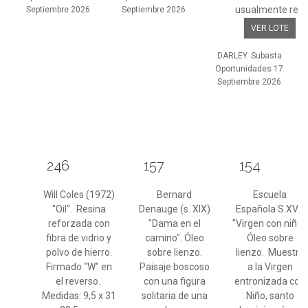
usualmente re...
Septiembre 2026
Septiembre 2026
VER LOTE
DARLEY. Subasta
Oportunidades 17
Septiembre 2026
246
157
154
Will Coles (1972)
Bernard
Escuela
"Oil". Resina
Denauge (s. XIX)
Española S.XVIII
reforzada con
"Dama en el
"Virgen con niño".
fibra de vidrio y
camino". Óleo
Óleo sobre
polvo de hierro.
sobre lienzo.
lienzo. Muestra
Firmado "W" en
Paisaje boscoso
a la Virgen
el reverso.
con una figura
entronizada con
Medidas: 9,5 x 31
solitaria de una
Niño, santo