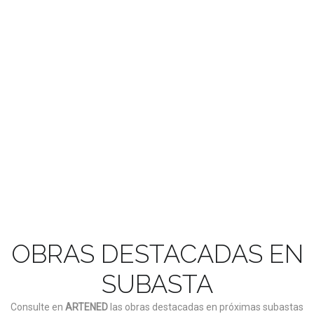
Si también eres profesional del arte y quieres darte a
conocer entre nuestros clientes
ASÓCIATE AQUÍ
OBRAS DESTACADAS EN
SUBASTA
Consulte en
ARTENED
las obras destacadas en próximas subastas