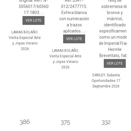
original. Ref/ Nº
Ref.3541-
reloj de
5056017/60560
012/2477715.
sobremesa de
17-1803. ...
Esfera blanca
bronce y
con numeración
mármol,
VER LOTE
a trazos
identificado
aplicados. ...
específicamente
LAMAS BOLAÑO.
como un modelo
Venta Especial Arte
VER LOTE
de Imperial Franz
y Joyas Verano
2026
Hermle
LAMAS BOLAÑO.
Brevettato, fab...
Venta Especial Arte
y Joyas Verano
VER LOTE
2026
DARLEY. Subasta
Oportunidades 17
Septiembre 2026
386
375
332