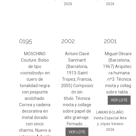
2026
2026
0195
2002
2001
MOSCHINO
Antoni Clavé
Miguel Olivares
Couture. Bolso
Sanmartí
(Barcelona,
de tipo
(Barcelona,
1967) Arquitectu
«corssbody» en
1913-Saint
ra humana
cuero de
Tropez, Francia,
nº3. Técnica
tonalidad negra
2005) Composici
mixta y collage
con pespunte
ón sin
sobre tabla. ...
acolchado.
título. Técnica
VER LOTE
Correa y cadena
mixta y collage
decorativa en
sobre papel de
LAMAS BOLAÑO.
metal dorado
alto gramaje.
Venta Especial Arte
con cinco
Firmado. ...
y Joyas Verano
2026
charms. Nuevo a
VER LOTE