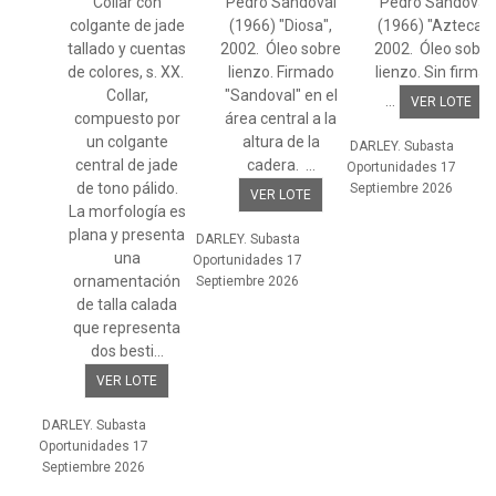
Collar con
Pedro Sandoval
Pedro Sandoval
colgante de jade
(1966) "Diosa",
(1966) "Azteca",
tallado y cuentas
2002. Óleo sobre
2002. Óleo sobre
de colores, s. XX.
lienzo. Firmado
lienzo. Sin firma.
Collar,
"Sandoval" en el
...
VER LOTE
compuesto por
área central a la
un colgante
altura de la
DARLEY. Subasta
central de jade
cadera. ...
Oportunidades 17
de tono pálido.
Septiembre 2026
VER LOTE
La morfología es
plana y presenta
DARLEY. Subasta
una
Oportunidades 17
ornamentación
Septiembre 2026
de talla calada
que representa
dos besti...
VER LOTE
DARLEY. Subasta
Oportunidades 17
Septiembre 2026