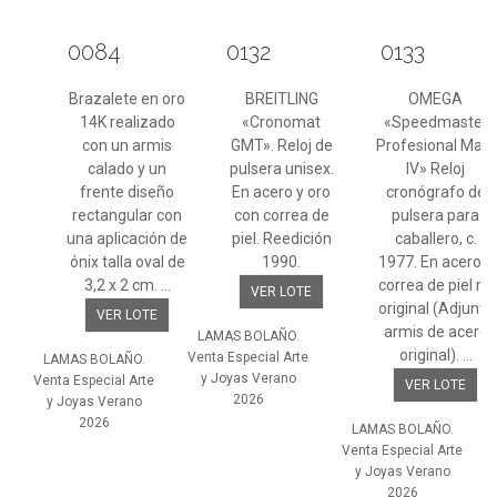
0084
0132
0133
Brazalete en oro
BREITLING
OMEGA
14K realizado
«Cronomat
«Speedmaster
con un armis
GMT». Reloj de
Profesional Mark
calado y un
pulsera unisex.
IV» Reloj
frente diseño
En acero y oro
cronógrafo de
rectangular con
con correa de
pulsera para
una aplicación de
piel. Reedición
caballero, c.
ónix talla oval de
1990.
1977. En acero y
3,2 x 2 cm. ...
correa de piel no
VER LOTE
original (Adjunta
VER LOTE
armis de acero
LAMAS BOLAÑO.
original). ...
Venta Especial Arte
LAMAS BOLAÑO.
y Joyas Verano
Venta Especial Arte
VER LOTE
2026
y Joyas Verano
2026
LAMAS BOLAÑO.
Venta Especial Arte
y Joyas Verano
2026