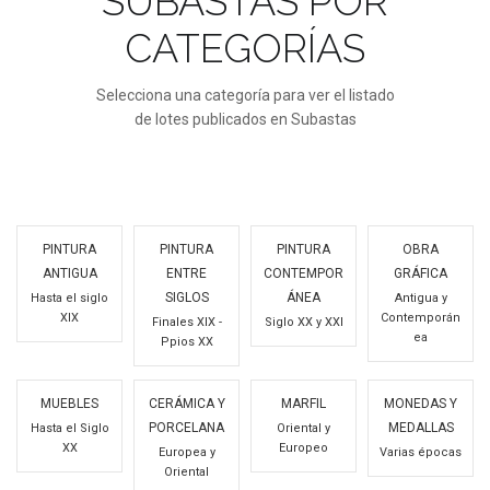
SUBASTAS POR
CATEGORÍAS
Selecciona una categoría para ver el listado
de lotes publicados en Subastas
PINTURA
PINTURA
PINTURA
OBRA
ANTIGUA
ENTRE
CONTEMPOR
GRÁFICA
SIGLOS
ÁNEA
Hasta el siglo
Antigua y
XIX
Contemporán
Finales XIX -
Siglo XX y XXI
ea
Ppios XX
MUEBLES
CERÁMICA Y
MARFIL
MONEDAS Y
PORCELANA
MEDALLAS
Hasta el Siglo
Oriental y
XX
Europeo
Europea y
Varias épocas
Oriental