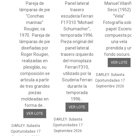
Pareja de
Panel lateral
Manuel Vilariño
lámparas de pie
trasero
Seco (1952)
"Conchas
escudería Ferrari
“Vela”.
marinas"
F1 F310 "Michael
Fotografía sobre
Rougier, ca.
Schumacher",
papel. Escena
1970. Pareja de
temporada 1996.
compuesta por
lámparas de pie
Pieza original del
una vela
diseñadas por
panel lateral
prendida y un
Roger Rougier,
trasero izquierdo
fondo oscuro. ...
realizadas en
del monoplaza
VER LOTE
plexiglás, su
Ferrari F310,
composición se
utilizado por la
DARLEY. Subasta
articula a partir
Scuderia Ferrari
Oportunidades 17
de tres grandes
durante la
Septiembre 2026
piezas
temporada
moldeadas en
1996...
forma de...
VER LOTE
VER LOTE
DARLEY. Subasta
Oportunidades 17
DARLEY. Subasta
Septiembre 2026
Oportunidades 17