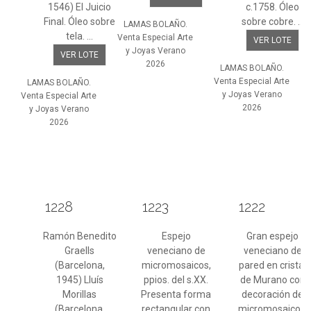
1546) El Juicio
c.1758. Óleo
Final. Óleo sobre
sobre cobre. ...
LAMAS BOLAÑO.
tela. ...
Venta Especial Arte
VER LOTE
y Joyas Verano
VER LOTE
2026
LAMAS BOLAÑO.
Venta Especial Arte
LAMAS BOLAÑO.
y Joyas Verano
Venta Especial Arte
2026
y Joyas Verano
2026
1228
1223
1222
Ramón Benedito
Espejo
Gran espejo
Graells
veneciano de
veneciano de
(Barcelona,
micromosaicos,
pared en cristal
1945) Lluís
ppios. del s.XX.
de Murano con
Morillas
Presenta forma
decoración de
(Barcelona,
rectangular con
micromosaicos,